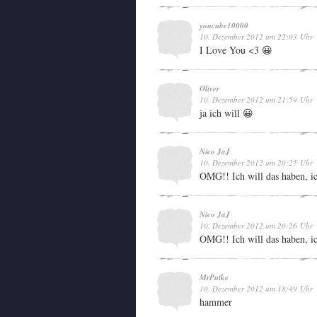
youcube10000
10. Dezember 2012 um 22:03 Uhr
I Love You <3 😀
Oliver
10. Dezember 2012 um 21:59 Uhr
ja ich will 😀
Nico JaJ
10. Dezember 2012 um 20:25 Uhr
OMG!! Ich will das haben, ic
Nico JaJ
10. Dezember 2012 um 20:26 Uhr
OMG!! Ich will das haben, ic
MrPutke
10. Dezember 2012 um 18:49 Uhr
hammer