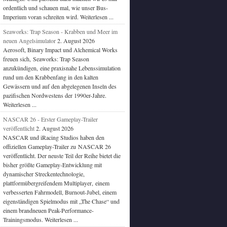
ordentlich und schauen mal, wie unser Bus-
Imperium voran schreiten wird. Weiterlesen ...
Seaworks: Trap Season - Krabben und Meer im
neuen Angelsimulator
2. August 2026
Aerosoft, Binary Impact und Alchemical Works
freuen sich, Seaworks: Trap Season
anzukündigen, eine praxisnahe Lebenssimulation
rund um den Krabbenfang in den kalten
Gewässern und auf den abgelegenen Inseln des
pazifischen Nordwestens der 1990er-Jahre.
Weiterlesen ...
NASCAR 26 - Erster Gameplay-Trailer
veröffentlicht
2. August 2026
NASCAR und iRacing Studios haben den
offiziellen Gameplay-Trailer zu NASCAR 26
veröffentlicht. Der neuste Teil der Reihe bietet die
bisher größte Gameplay-Entwicklung mit
dynamischer Streckentechnologie,
plattformübergreifendem Multiplayer, einem
verbesserten Fahrmodell, Burnout-Jubel, einem
eigenständigen Spielmodus mit „The Chase“ und
einem brandneuen Peak-Performance-
Trainingsmodus. Weiterlesen ...