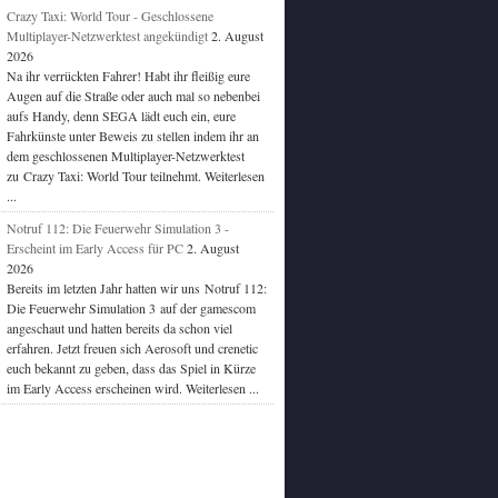
Crazy Taxi: World Tour - Geschlossene
Multiplayer-Netzwerktest angekündigt
2. August
2026
Na ihr verrückten Fahrer! Habt ihr fleißig eure
Augen auf die Straße oder auch mal so nebenbei
aufs Handy, denn SEGA lädt euch ein, eure
Fahrkünste unter Beweis zu stellen indem ihr an
dem geschlossenen Multiplayer-Netzwerktest
zu Crazy Taxi: World Tour teilnehmt. Weiterlesen
...
Notruf 112: Die Feuerwehr Simulation 3 -
Erscheint im Early Access für PC
2. August
2026
Bereits im letzten Jahr hatten wir uns Notruf 112:
Die Feuerwehr Simulation 3 auf der gamescom
angeschaut und hatten bereits da schon viel
erfahren. Jetzt freuen sich Aerosoft und crenetic
euch bekannt zu geben, dass das Spiel in Kürze
im Early Access erscheinen wird. Weiterlesen ...