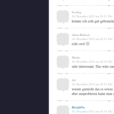
0verdog
10. Dezember 2012 um 16:13 Uhr
könnte ich echt gut gebrauch
Adam Badaoui
10. Dezember 2012 um 16:51 Uhr
echt cool 🙂
Marius
10. Dezember 2012 um 16:38 Uhr
sehr interessant. Das wäre e
Jul
10. Dezember 2012 um 16:25 Uhr
wusste garnicht das es sowas 
aber ausprobieren kann man a
BleistiftFtw
10. Dezember 2012 um 16:19 Uhr