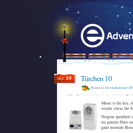
Türchen 10
10
DEZ.
Posted in
Adventskalender 20
Music is the key, 
wieder etwas für 
Netgear spendiert
im ganzen Haus eu
ganz normale Boxen