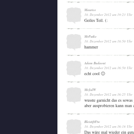
Maurice
10. Dezember 2012 um 19:23 Uhr
Geiles Teil. (:
MrPutke
10. Dezember 2012 um 18:50 Uhr
hammer
Adam Badaoui
10. Dezember 2012 um 16:50 Uhr
echt cool 🙂
MrJulW
10. Dezember 2012 um 16:25 Uhr
wusste garnicht das es sowas 
aber ausprobieren kann man a
BleistiftFtw
10. Dezember 2012 um 16:18 Uhr
Das wäre mal wieder ein gut