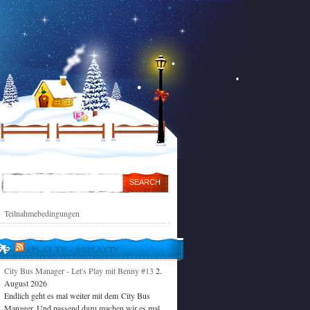
Teilnahmebedingungen
EPLAY TV – @EPLAYTV
City Bus Manager - Let's Play mit Benny #13
2.
August 2026
Endlich geht es mal weiter mit dem City Bus
Manager. Und passend dazu machen wir es mal