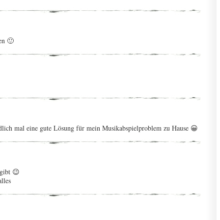
en 🙂
ndlich mal eine gute Lösung für mein Musikabspielproblem zu Hause 😀
gibt 😉
lles