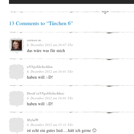
13 Comments to “Türchen 6”
carmen m.
6. Dezember 2012 um 20:07 Uhr
das wäre was für mich
aNNgeblichschlau
6. Dezember 2012 um 18:01 Uhr
haben will :-D!
David (aNNgeblichschlau)
6. Dezember 2012 um 18:01 Uhr
haben will :-D!
MrJulW
6. Dezember 2012 um 15:31 Uhr
ist echt ein gutes lied….hätt ich gerne 🙂