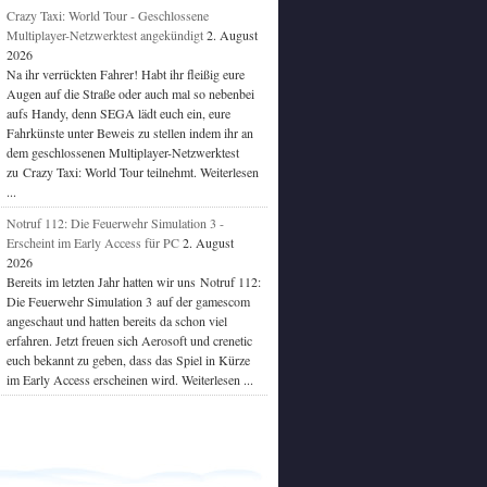
Crazy Taxi: World Tour - Geschlossene
Multiplayer-Netzwerktest angekündigt
2. August
2026
Na ihr verrückten Fahrer! Habt ihr fleißig eure
Augen auf die Straße oder auch mal so nebenbei
aufs Handy, denn SEGA lädt euch ein, eure
Fahrkünste unter Beweis zu stellen indem ihr an
dem geschlossenen Multiplayer-Netzwerktest
zu Crazy Taxi: World Tour teilnehmt. Weiterlesen
...
Notruf 112: Die Feuerwehr Simulation 3 -
Erscheint im Early Access für PC
2. August
2026
Bereits im letzten Jahr hatten wir uns Notruf 112:
Die Feuerwehr Simulation 3 auf der gamescom
angeschaut und hatten bereits da schon viel
erfahren. Jetzt freuen sich Aerosoft und crenetic
euch bekannt zu geben, dass das Spiel in Kürze
im Early Access erscheinen wird. Weiterlesen ...