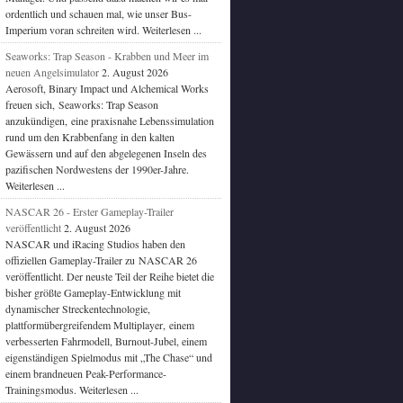
ordentlich und schauen mal, wie unser Bus-
Imperium voran schreiten wird. Weiterlesen ...
Seaworks: Trap Season - Krabben und Meer im
neuen Angelsimulator
2. August 2026
Aerosoft, Binary Impact und Alchemical Works
freuen sich, Seaworks: Trap Season
anzukündigen, eine praxisnahe Lebenssimulation
rund um den Krabbenfang in den kalten
Gewässern und auf den abgelegenen Inseln des
pazifischen Nordwestens der 1990er-Jahre.
Weiterlesen ...
NASCAR 26 - Erster Gameplay-Trailer
veröffentlicht
2. August 2026
NASCAR und iRacing Studios haben den
offiziellen Gameplay-Trailer zu NASCAR 26
veröffentlicht. Der neuste Teil der Reihe bietet die
bisher größte Gameplay-Entwicklung mit
dynamischer Streckentechnologie,
plattformübergreifendem Multiplayer, einem
verbesserten Fahrmodell, Burnout-Jubel, einem
eigenständigen Spielmodus mit „The Chase“ und
einem brandneuen Peak-Performance-
Trainingsmodus. Weiterlesen ...