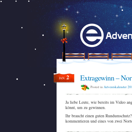
Extragewinn – Nor
2
JAN.
Posted in
Adventskalender 20
Ja liebe Leute, wie bereits im Video an
könnt, um zu gewinnen.
Ihr braucht einen guten Rundumschutz? 
kommentieren und eines von zwei Nort