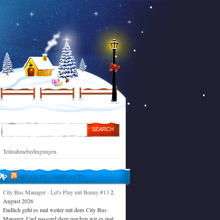
Teilnahmebedingungen
EPLAY TV – @EPLAYTV
City Bus Manager - Let's Play mit Benny #13
2.
August 2026
Endlich geht es mal weiter mit dem City Bus
Manager. Und passend dazu machen wir es mal