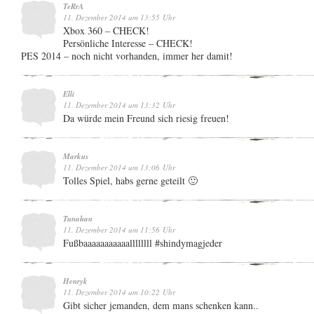
TeRrA
11. Dezember 2014 um 13:55 Uhr
Xbox 360 – CHECK!
Persönliche Interesse – CHECK!
PES 2014 – noch nicht vorhanden, immer her damit!
Elli
11. Dezember 2014 um 13:32 Uhr
Da würde mein Freund sich riesig freuen!
Markus
11. Dezember 2014 um 13:06 Uhr
Tolles Spiel, habs gerne geteilt 🙂
Tunahan
11. Dezember 2014 um 11:56 Uhr
Fußbaaaaaaaaaaallllllll #shindymagjeder
Henryk
11. Dezember 2014 um 10:22 Uhr
Gibt sicher jemanden, dem mans schenken kann..