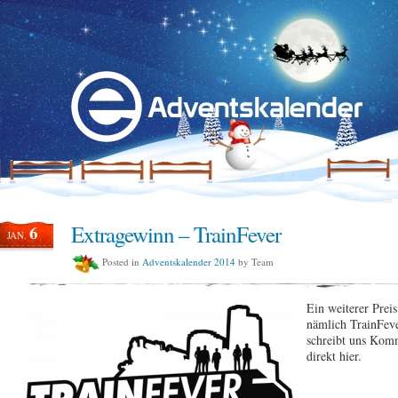
Extragewinn – TrainFever
6
JAN.
Posted in
Adventskalender 2014
by Team
Ein weiterer Preis
nämlich TrainFeve
schreibt uns Komm
direkt hier.