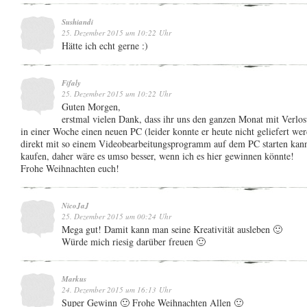
Sushiandi
25. Dezember 2015 um 10:22 Uhr
Hätte ich echt gerne :)
Fifaly
25. Dezember 2015 um 10:22 Uhr
Guten Morgen,
erstmal vielen Dank, dass ihr uns den ganzen Monat mit Verl
in einer Woche einen neuen PC (leider konnte er heute nicht geliefert we
direkt mit so einem Videobearbeitungsprogramm auf dem PC starten kann
kaufen, daher wäre es umso besser, wenn ich es hier gewinnen könnte!
Frohe Weihnachten euch!
NicoJaJ
25. Dezember 2015 um 00:24 Uhr
Mega gut! Damit kann man seine Kreativität ausleben 🙂
Würde mich riesig darüber freuen 🙂
Markus
24. Dezember 2015 um 16:13 Uhr
Super Gewinn 🙂 Frohe Weihnachten Allen 🙂