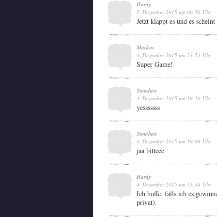
Hardy
5. Dezember 2015 um 00:56 Uhr
Jetzt klappt es und es scheint
Markus
4. Dezember 2015 um 23:53 Uhr
Super Game!
Tunahan
4. Dezember 2015 um 19:10 Uhr
yesssssss
Tunahan
4. Dezember 2015 um 19:09 Uhr
jaa bitteee
Hardy
4. Dezember 2015 um 15:44 Uhr
Ich hoffe, falls ich es gewin
privat).