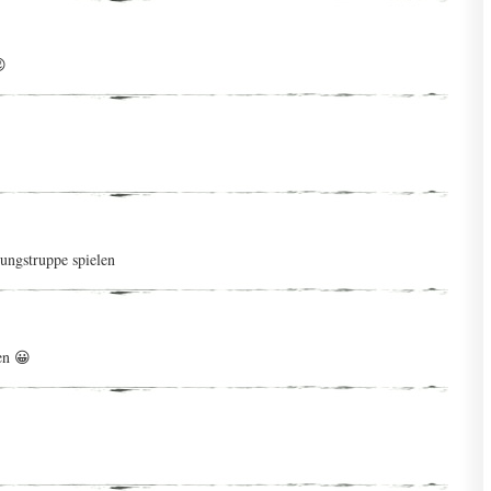
😉
ungstruppe spielen
en 😀