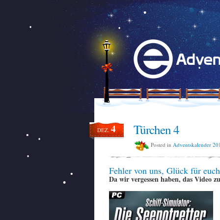
Türchen 4
4
DEZ.
Posted in
Adventskalender 20
Fehler von uns, Glück für euch
Da wir vergessen haben, das Video zu