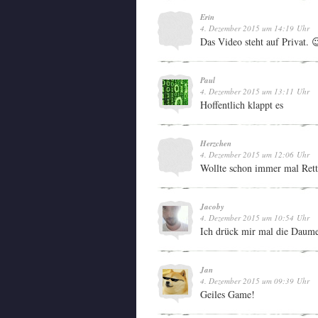
Erin
4. Dezember 2015 um 14:19 Uhr
Das Video steht auf Privat. 
Paul
4. Dezember 2015 um 13:11 Uhr
Hoffentlich klappt es
Herzchen
4. Dezember 2015 um 12:06 Uhr
Wollte schon immer mal Rett
Jacoby
4. Dezember 2015 um 10:54 Uhr
Ich drück mir mal die Daum
Jan
4. Dezember 2015 um 09:39 Uhr
Geiles Game!