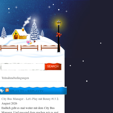
Teilnahmebedingungen
EPLAY TV – @EPLAYTV
City Bus Manager - Let's Play mit Benny #13
2.
August 2026
Endlich geht es mal weiter mit dem City Bus
Manager. Und passend dazu machen wir es mal