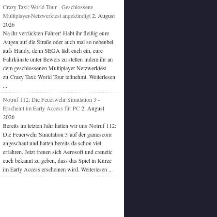
Crazy Taxi: World Tour - Geschlossene
Multiplayer-Netzwerktest angekündigt
2. August
2026
Na ihr verrückten Fahrer! Habt ihr fleißig eure
Augen auf die Straße oder auch mal so nebenbei
aufs Handy, denn SEGA lädt euch ein, eure
Fahrkünste unter Beweis zu stellen indem ihr an
dem geschlossenen Multiplayer-Netzwerktest
zu Crazy Taxi: World Tour teilnehmt. Weiterlesen
...
Notruf 112: Die Feuerwehr Simulation 3 -
Erscheint im Early Access für PC
2. August
2026
Bereits im letzten Jahr hatten wir uns Notruf 112:
Die Feuerwehr Simulation 3 auf der gamescom
angeschaut und hatten bereits da schon viel
erfahren. Jetzt freuen sich Aerosoft und crenetic
euch bekannt zu geben, dass das Spiel in Kürze
im Early Access erscheinen wird. Weiterlesen ...