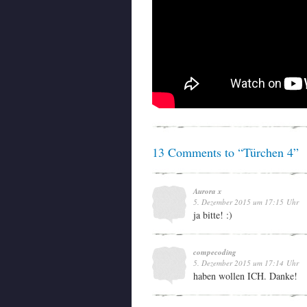
13 Comments to “Türchen 4”
Aurora x
5. Dezember 2015 um 17:15 Uhr
ja bitte! :)
compecoding
5. Dezember 2015 um 17:14 Uhr
haben wollen ICH. Danke!