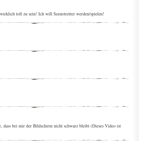
 wirklich toll zu sein! Ich will Seenotretter werden/spielen!
ne, dass bei mir der Bildschirm nicht schwarz bleibt (Dieses Video ist