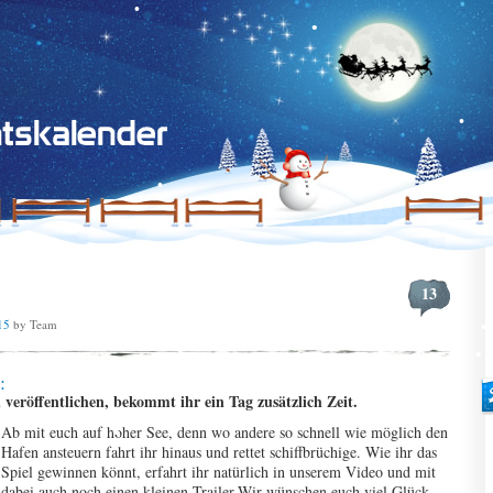
13
15
by Team
:
 veröffentlichen, bekommt ihr ein Tag zusätzlich Zeit.
Ab mit euch auf hoher See, denn wo andere so schnell wie möglich den
Hafen ansteuern fahrt ihr hinaus und rettet schiffbrüchige. Wie ihr das
Spiel gewinnen könnt, erfahrt ihr natürlich in unserem Video und mit
dabei auch noch einen kleinen Trailer.
Wir wünschen euch viel Glück