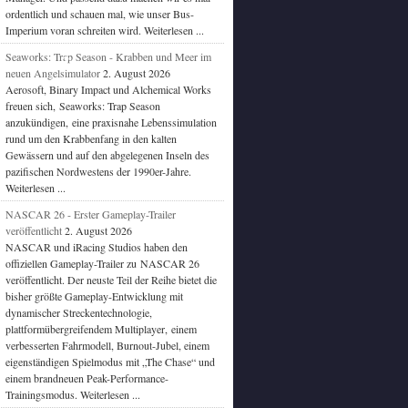
ordentlich und schauen mal, wie unser Bus-
Imperium voran schreiten wird. Weiterlesen ...
Seaworks: Trap Season - Krabben und Meer im
neuen Angelsimulator
2. August 2026
Aerosoft, Binary Impact und Alchemical Works
freuen sich, Seaworks: Trap Season
anzukündigen, eine praxisnahe Lebenssimulation
rund um den Krabbenfang in den kalten
Gewässern und auf den abgelegenen Inseln des
pazifischen Nordwestens der 1990er-Jahre.
Weiterlesen ...
NASCAR 26 - Erster Gameplay-Trailer
veröffentlicht
2. August 2026
NASCAR und iRacing Studios haben den
offiziellen Gameplay-Trailer zu NASCAR 26
veröffentlicht. Der neuste Teil der Reihe bietet die
bisher größte Gameplay-Entwicklung mit
dynamischer Streckentechnologie,
plattformübergreifendem Multiplayer, einem
verbesserten Fahrmodell, Burnout-Jubel, einem
eigenständigen Spielmodus mit „The Chase“ und
einem brandneuen Peak-Performance-
Trainingsmodus. Weiterlesen ...