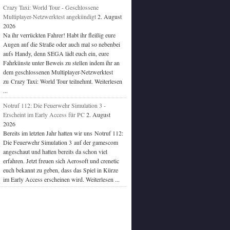
Crazy Taxi: World Tour - Geschlossene
Multiplayer-Netzwerktest angekündigt
2. August
2026
Na ihr verrückten Fahrer! Habt ihr fleißig eure
Augen auf die Straße oder auch mal so nebenbei
aufs Handy, denn SEGA lädt euch ein, eure
Fahrkünste unter Beweis zu stellen indem ihr an
dem geschlossenen Multiplayer-Netzwerktest
zu Crazy Taxi: World Tour teilnehmt. Weiterlesen
...
Notruf 112: Die Feuerwehr Simulation 3 -
Erscheint im Early Access für PC
2. August
2026
Bereits im letzten Jahr hatten wir uns Notruf 112:
Die Feuerwehr Simulation 3 auf der gamescom
angeschaut und hatten bereits da schon viel
erfahren. Jetzt freuen sich Aerosoft und crenetic
euch bekannt zu geben, dass das Spiel in Kürze
im Early Access erscheinen wird. Weiterlesen ...