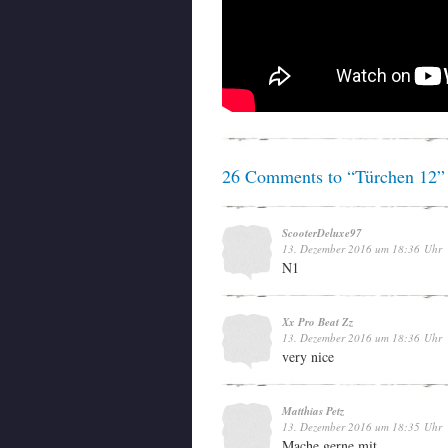
26 Comments to “Türchen 12”
ScooterDeluxe97
13. Dezember 2016 um 18:36 Uhr
N1
Xx Pro Beat Zz
13. Dezember 2016 um 18:36 Uhr
very nice
Matthias Petz
13. Dezember 2016 um 18:35 Uhr
Mache gerne mit