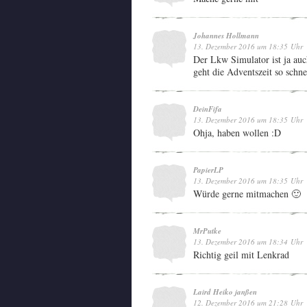
Johannes Hollmann
13. Dezember 2016 um 18:35 Uhr
Der Lkw Simulator ist ja auc
geht die Adventszeit so schne
DeinFifa
13. Dezember 2016 um 18:35 Uhr
Ohja, haben wollen :D
PapierLP
13. Dezember 2016 um 18:35 Uhr
Würde gerne mitmachen 🙂
MrPutke
13. Dezember 2016 um 18:34 Uhr
Richtig geil mit Lenkrad
Laird Heiko janßen
12. Dezember 2016 um 21:28 Uhr