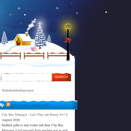
Teilnahmebedingungen
EPLAY TV – @EPLAYTV
City Bus Manager - Let's Play mit Benny #13
2.
August 2026
Endlich geht es mal weiter mit dem City Bus
Manager. Und passend dazu machen wir es mal