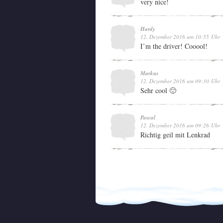
very nice!
Hardy
12. Dezember 2016 um 10:55 Uhr
I’m the driver! Cooool!
Markus
12. Dezember 2016 um 09:30 Uhr
Sehr cool 🙂
Pascal
12. Dezember 2016 um 09:26 Uhr
Richtig geil mit Lenkrad