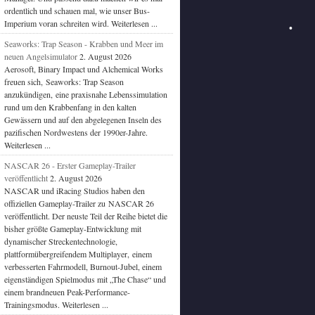
ordentlich und schauen mal, wie unser Bus-
Imperium voran schreiten wird. Weiterlesen ...
Seaworks: Trap Season - Krabben und Meer im
neuen Angelsimulator
2. August 2026
Aerosoft, Binary Impact und Alchemical Works
freuen sich, Seaworks: Trap Season
anzukündigen, eine praxisnahe Lebenssimulation
rund um den Krabbenfang in den kalten
Gewässern und auf den abgelegenen Inseln des
pazifischen Nordwestens der 1990er-Jahre.
Weiterlesen ...
NASCAR 26 - Erster Gameplay-Trailer
veröffentlicht
2. August 2026
NASCAR und iRacing Studios haben den
offiziellen Gameplay-Trailer zu NASCAR 26
veröffentlicht. Der neuste Teil der Reihe bietet die
bisher größte Gameplay-Entwicklung mit
dynamischer Streckentechnologie,
plattformübergreifendem Multiplayer, einem
verbesserten Fahrmodell, Burnout-Jubel, einem
eigenständigen Spielmodus mit „The Chase“ und
einem brandneuen Peak-Performance-
Trainingsmodus. Weiterlesen ...