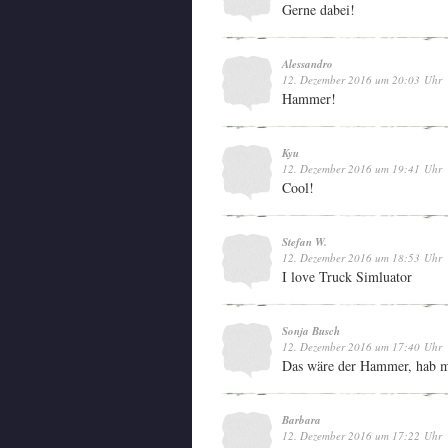
Gerne dabei!
Alessandro
12. Dezember 2016 um 20:03 Uhr
Hammer!
Kyu
12. Dezember 2016 um 19:41 Uhr
Cool!
Stefan W.
12. Dezember 2016 um 18:53 Uhr
I love Truck Simluator
Sonja Busch
12. Dezember 2016 um 17:40 Uhr
Das wäre der Hammer, hab mi
Barbara
12. Dezember 2016 um 17:22 Uhr