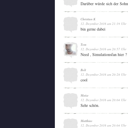
Darüber würde sich der Sohn
Christian K
12. Dezember 2016 um 21:19 Uhr
bin gerne dabei
Tom
12. Dezember 2016 um 20:57 Uhr
Need , Simulationsfan hier ?
Bolt
12. Dezember 2016 um 20:28 Uhr
cool
Matze
12. Dezember 2016 um 20:04 Uhr
Sehr schön.
Matthias
12. Dezember 2016 um 20:04 Uhr