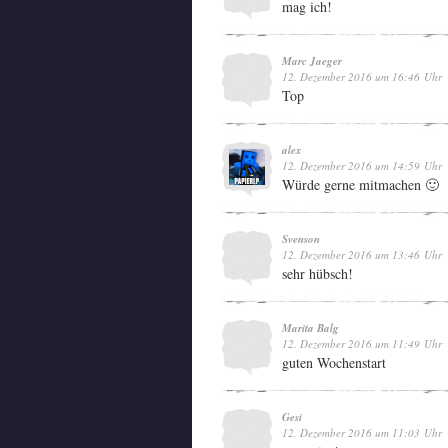
mag ich!
Marc Jaeger
12. Dezember 2016 um 16:46 Uhr
Top
alex
12. Dezember 2016 um 14:59 Uhr
Würde gerne mitmachen 🙂
Svenson
12. Dezember 2016 um 13:46 Uhr
sehr hübsch!
Marita Balg
12. Dezember 2016 um 11:49 Uhr
guten Wochenstart
Gesi
12. Dezember 2016 um 11:03 Uhr