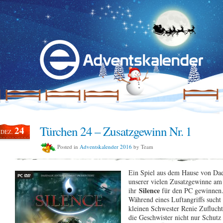
Türchen 24 – Zusatzgewinn Nr. 1
24
DEZ.
Posted in
Adventskalender 2016
by Team
Ein Spiel aus dem Hause von Dae
unserer vielen Zusatzgewinne am
Silence
ihr
für den PC gewinnen. 
Während eines Luftangriffs sucht
kleinen Schwester Renie Zuflucht
die Geschwister nicht nur Schutz