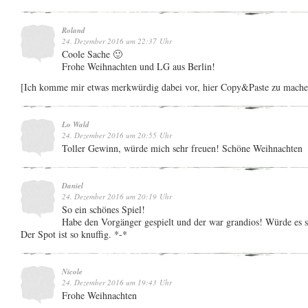
Roland
24. Dezember 2016 um 22:37 Uhr
Coole Sache 🙂
Frohe Weihnachten und LG aus Berlin!
[Ich komme mir etwas merkwürdig dabei vor, hier Copy&Paste zu mache
Lo Wald
24. Dezember 2016 um 20:55 Uhr
Toller Gewinn, würde mich sehr freuen! Schöne Weihnachten
Daniel
24. Dezember 2016 um 20:19 Uhr
So ein schönes Spiel!
Habe den Vorgänger gespielt und der war grandios! Würde es s
Der Spot ist so knuffig. *-*
Nicole
24. Dezember 2016 um 19:43 Uhr
Frohe Weihnachten