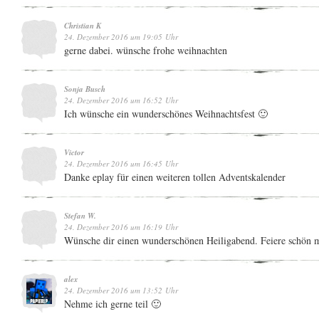
Christian K
24. Dezember 2016 um 19:05 Uhr
gerne dabei. wünsche frohe weihnachten
Sonja Busch
24. Dezember 2016 um 16:52 Uhr
Ich wünsche ein wunderschönes Weihnachtsfest 🙂
Victor
24. Dezember 2016 um 16:45 Uhr
Danke eplay für einen weiteren tollen Adventskalender
Stefan W.
24. Dezember 2016 um 16:19 Uhr
Wünsche dir einen wunderschönen Heiligabend. Feiere schön m
alex
24. Dezember 2016 um 13:52 Uhr
Nehme ich gerne teil 🙂