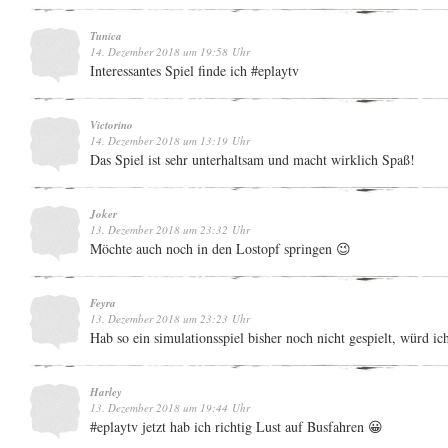
Tunica
14. Dezember 2018 um 19:58 Uhr
Interessantes Spiel finde ich #eplaytv
Victorino
14. Dezember 2018 um 13:19 Uhr
Das Spiel ist sehr unterhaltsam und macht wirklich Spaß!
Joker
13. Dezember 2018 um 23:32 Uhr
Möchte auch noch in den Lostopf springen 😉
Feyra
13. Dezember 2018 um 23:23 Uhr
Hab so ein simulationsspiel bisher noch nicht gespielt, würd i
Harley
13. Dezember 2018 um 19:44 Uhr
#eplaytv jetzt hab ich richtig Lust auf Busfahren 😀