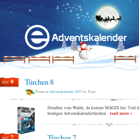
Türchen 8
8
DEZ.
Posted in
Adventskalender 2012
by Team
Draußen vom Walde, da kommt MAGIX her. Und dam
read more »
heutigen Adventskalendertürchen.
Türchen 7
7
DEZ.