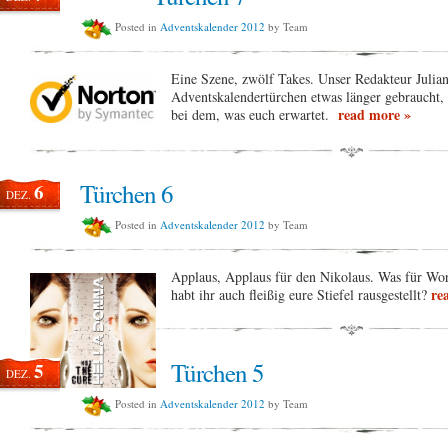
Posted in
Adventskalender 2012
by Team
Eine Szene, zwölf Takes. Unser Redakteur Julian
Adventskalendertürchen etwas länger gebraucht,
read more »
bei dem, was euch erwartet.
Türchen 6
6
DEZ.
Posted in
Adventskalender 2012
by Team
Applaus, Applaus für den Nikolaus. Was für Wort
re
habt ihr auch fleißig eure Stiefel rausgestellt?
Türchen 5
5
DEZ.
Posted in
Adventskalender 2012
by Team