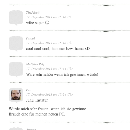
ThePikaii
17. Dezember 2013 um 15:16 Uhr
wäre super 🙂
Pascal
17. Dezember 2013 um 16:10 Uhr
cool cool cool, hammer bzw. hama xD
Matthias Petz
17. Dezember 2013 um 15:44 Uhr
Wäre sehr schön wenn ich gewinnen würde!
Pex
17. Dezember 2013 um 15:24 Uhr
Juhu Tastatur
Würde mich sehr freuen, wenn ich sie gewinne.
Brauch eine für meinen neuen PC.
Ansgar