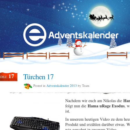
Türchen 17
17
DEZ.
Posted in
Adventskalender 2013
by Team
Ha
Nachdem wir euch am Nikolas die
Hama uRage Exodus
folgt nun die
, w
ist.
In unserem heutigen Video zu dem heu
Produkt und erzählen darüber etwas. Wi
wie gewohnt in unserem Video.