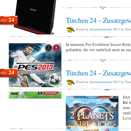
Türchen 24 – Zusatzgew
24
DEZ.
Posted in
Adventskalender 2013
by Tea
In unserem Pro Evolution Soccer-Kiste
gefunden, die wir natürlich auch an e
Türchen 24 – Zusatzgew
24
DEZ.
Posted in
Adventskalender 2013
by Tea
Jetz
Ice
i
zum 
rund
Leve