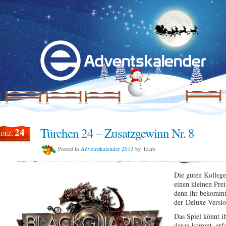
Türchen 24 – Zusatzgewinn Nr. 8
24
DEZ.
Posted in
Adventskalender 2013
by Team
Die guten Kollege
einen kleinen Prei
denn ihr bekommt
der Deluxe Versio
Das Spiel könnt ih
daran kommt, erfa