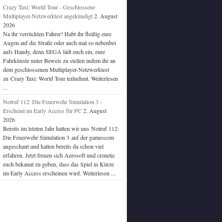
Crazy Taxi: World Tour - Geschlossene
Multiplayer-Netzwerktest angekündigt
2. August
2026
Na ihr verrückten Fahrer! Habt ihr fleißig eure
Augen auf die Straße oder auch mal so nebenbei
aufs Handy, denn SEGA lädt euch ein, eure
Fahrkünste unter Beweis zu stellen indem ihr an
dem geschlossenen Multiplayer-Netzwerktest
zu Crazy Taxi: World Tour teilnehmt. Weiterlesen
...
Notruf 112: Die Feuerwehr Simulation 3 -
Erscheint im Early Access für PC
2. August
2026
Bereits im letzten Jahr hatten wir uns Notruf 112:
Die Feuerwehr Simulation 3 auf der gamescom
angeschaut und hatten bereits da schon viel
erfahren. Jetzt freuen sich Aerosoft und crenetic
euch bekannt zu geben, dass das Spiel in Kürze
im Early Access erscheinen wird. Weiterlesen ...