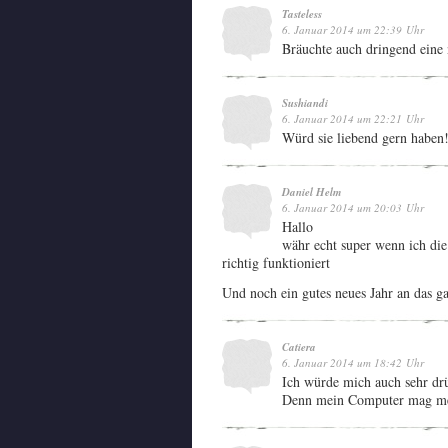
Tasteless
6. Januar 2014 um 22:39 Uhr
Bräuchte auch dringend eine 
Sushiandi
6. Januar 2014 um 22:21 Uhr
Würd sie liebend gern haben!
Daniel Helm
6. Januar 2014 um 20:03 Uhr
Hallo
währ echt super wenn ich di
richtig funktioniert
Und noch ein gutes neues Jahr an das 
Catiera
6. Januar 2014 um 18:42 Uhr
Ich würde mich auch sehr drü
Denn mein Computer mag mei