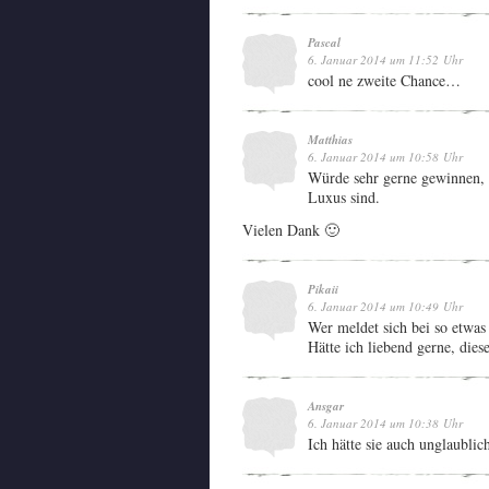
Pascal
6. Januar 2014 um 11:52 Uhr
cool ne zweite Chance…
Matthias
6. Januar 2014 um 10:58 Uhr
Würde sehr gerne gewinnen, 
Luxus sind.
Vielen Dank 🙂
Pikaii
6. Januar 2014 um 10:49 Uhr
Wer meldet sich bei so etwas 
Hätte ich liebend gerne, die
Ansgar
6. Januar 2014 um 10:38 Uhr
Ich hätte sie auch unglaublic