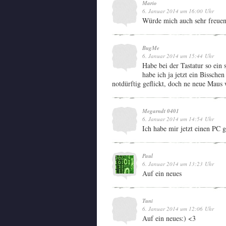
Mario
6. Januar 2014 um 16:00 Uhr
Würde mich auch sehr freuen
BugMe
6. Januar 2014 um 15:44 Uhr
Habe bei der Tastatur so ein 
habe ich ja jetzt ein Bissche
notdürftig geflickt, doch ne neue Maus
Megarndt 0401
6. Januar 2014 um 14:54 Uhr
Ich habe mir jetzt einen PC 
Paul
6. Januar 2014 um 13:23 Uhr
Auf ein neues
Tuni
6. Januar 2014 um 12:06 Uhr
Auf ein neues:) <3