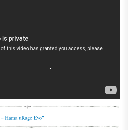
n – Hama uRage Evo”