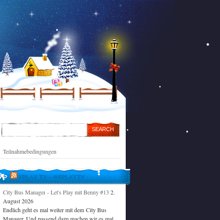
Teilnahmebedingungen
EPLAY TV – @EPLAYTV
City Bus Manager - Let's Play mit Benny #13
2.
August 2026
Endlich geht es mal weiter mit dem City Bus
Manager. Und passend dazu machen wir es mal