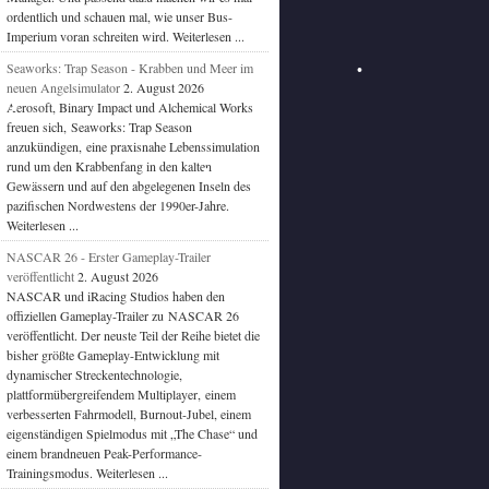
ordentlich und schauen mal, wie unser Bus-
Imperium voran schreiten wird. Weiterlesen ...
Seaworks: Trap Season - Krabben und Meer im
neuen Angelsimulator
2. August 2026
Aerosoft, Binary Impact und Alchemical Works
freuen sich, Seaworks: Trap Season
anzukündigen, eine praxisnahe Lebenssimulation
rund um den Krabbenfang in den kalten
Gewässern und auf den abgelegenen Inseln des
pazifischen Nordwestens der 1990er-Jahre.
Weiterlesen ...
NASCAR 26 - Erster Gameplay-Trailer
veröffentlicht
2. August 2026
NASCAR und iRacing Studios haben den
offiziellen Gameplay-Trailer zu NASCAR 26
veröffentlicht. Der neuste Teil der Reihe bietet die
bisher größte Gameplay-Entwicklung mit
dynamischer Streckentechnologie,
plattformübergreifendem Multiplayer, einem
verbesserten Fahrmodell, Burnout-Jubel, einem
eigenständigen Spielmodus mit „The Chase“ und
einem brandneuen Peak-Performance-
Trainingsmodus. Weiterlesen ...