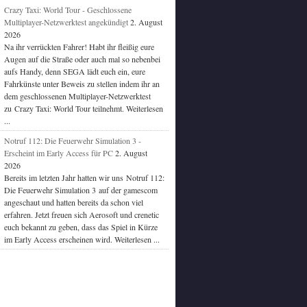
Crazy Taxi: World Tour - Geschlossene
Multiplayer-Netzwerktest angekündigt
2. August
2026
Na ihr verrückten Fahrer! Habt ihr fleißig eure
Augen auf die Straße oder auch mal so nebenbei
aufs Handy, denn SEGA lädt euch ein, eure
Fahrkünste unter Beweis zu stellen indem ihr an
dem geschlossenen Multiplayer-Netzwerktest
zu Crazy Taxi: World Tour teilnehmt. Weiterlesen
...
Notruf 112: Die Feuerwehr Simulation 3 -
Erscheint im Early Access für PC
2. August
2026
Bereits im letzten Jahr hatten wir uns Notruf 112:
Die Feuerwehr Simulation 3 auf der gamescom
angeschaut und hatten bereits da schon viel
erfahren. Jetzt freuen sich Aerosoft und crenetic
euch bekannt zu geben, dass das Spiel in Kürze
im Early Access erscheinen wird. Weiterlesen ...