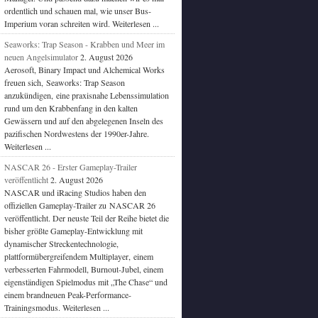
ordentlich und schauen mal, wie unser Bus-
Imperium voran schreiten wird. Weiterlesen ...
Seaworks: Trap Season - Krabben und Meer im
neuen Angelsimulator
2. August 2026
Aerosoft, Binary Impact und Alchemical Works
freuen sich, Seaworks: Trap Season
anzukündigen, eine praxisnahe Lebenssimulation
rund um den Krabbenfang in den kalten
Gewässern und auf den abgelegenen Inseln des
pazifischen Nordwestens der 1990er-Jahre.
Weiterlesen ...
NASCAR 26 - Erster Gameplay-Trailer
veröffentlicht
2. August 2026
NASCAR und iRacing Studios haben den
offiziellen Gameplay-Trailer zu NASCAR 26
veröffentlicht. Der neuste Teil der Reihe bietet die
bisher größte Gameplay-Entwicklung mit
dynamischer Streckentechnologie,
plattformübergreifendem Multiplayer, einem
verbesserten Fahrmodell, Burnout-Jubel, einem
eigenständigen Spielmodus mit „The Chase“ und
einem brandneuen Peak-Performance-
Trainingsmodus. Weiterlesen ...