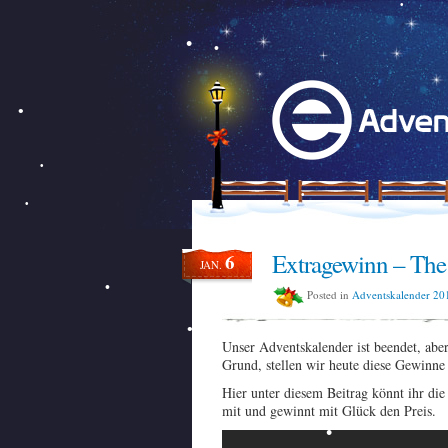
Extragewinn – The 
6
JAN.
Posted in
Adventskalender 20
Unser Adventskalender ist beendet, abe
Grund, stellen wir heute diese Gewinne
Hier unter diesem Beitrag könnt ihr di
mit und gewinnt mit Glück den Preis.