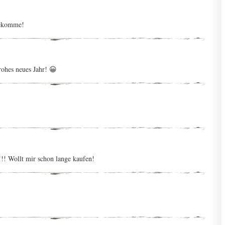
bekomme!
rohes neues Jahr! 😀
!!! Wollt mir schon lange kaufen!