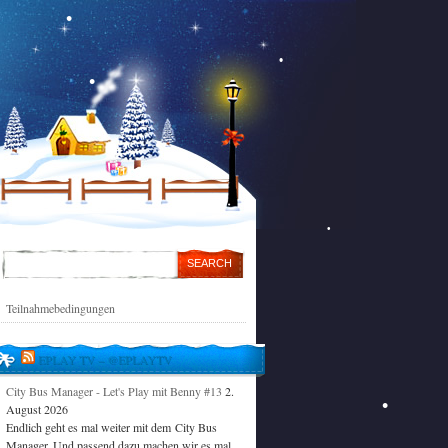
Teilnahmebedingungen
EPLAY TV – @EPLAYTV
City Bus Manager - Let's Play mit Benny #13
2.
August 2026
Endlich geht es mal weiter mit dem City Bus
Manager. Und passend dazu machen wir es mal