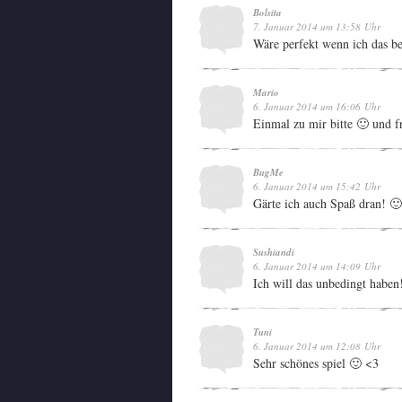
Bolsita
7. Januar 2014 um 13:58 Uhr
Wäre perfekt wenn ich das 
Mario
6. Januar 2014 um 16:06 Uhr
Einmal zu mir bitte 🙂 und f
BugMe
6. Januar 2014 um 15:42 Uhr
Gärte ich auch Spaß dran! 🙂
Sushiandi
6. Januar 2014 um 14:09 Uhr
Ich will das unbedingt haben
Tuni
6. Januar 2014 um 12:08 Uhr
Sehr schönes spiel 🙂 <3