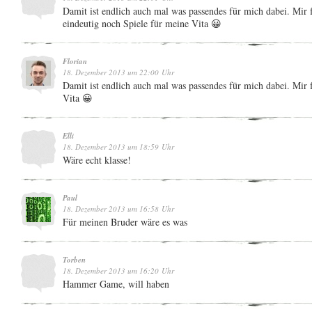
Damit ist endlich auch mal was passendes für mich dabei. Mir 
eindeutig noch Spiele für meine Vita 😀
Florian
18. Dezember 2013 um 22:00 Uhr
Damit ist endlich auch mal was passendes für mich dabei. Mir 
Vita 😀
Elli
18. Dezember 2013 um 18:59 Uhr
Wäre echt klasse!
Paul
18. Dezember 2013 um 16:58 Uhr
Für meinen Bruder wäre es was
Torben
18. Dezember 2013 um 16:20 Uhr
Hammer Game, will haben