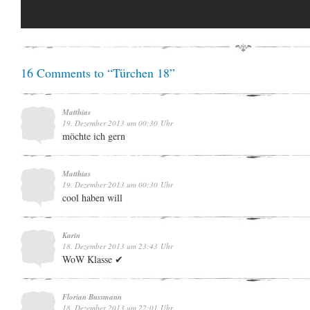
16 Comments to “Türchen 18”
Matthias
19. Dezember 2013 um 00:30 Uhr
möchte ich gern
Matthias
19. Dezember 2013 um 00:30 Uhr
cool haben will
Karin
18. Dezember 2013 um 23:43 Uhr
WoW Klasse ✔
Florian Bussmann
18. Dezember 2013 um 22:01 Uhr