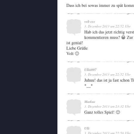
Dass ich bei sowas immer zu spät kom
volt exe
3. Dezember 2013 um 22:52 Uhr
Hab ich das jetzt richtig ver
kommentieren muss? 😀 Zur 
ist genial!
Liebe Grüße
Volt 🙂
Ulliii007
3. Dezember 2013 um 22:52 Uhr
Juhuu! das ist ja fast schon 
*__*
Markus
3. Dezember 2013 um 23:32 Uhr
Ganz tolles Spiel! 🙂
Ulli
3. Dezember 2013 um 22:50 Uhr