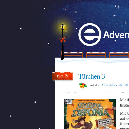
Türchen 3
3
DEZ.
Posted in
Adventskalender 20
Mit d
heuti
Mit
auf d
finde
unver