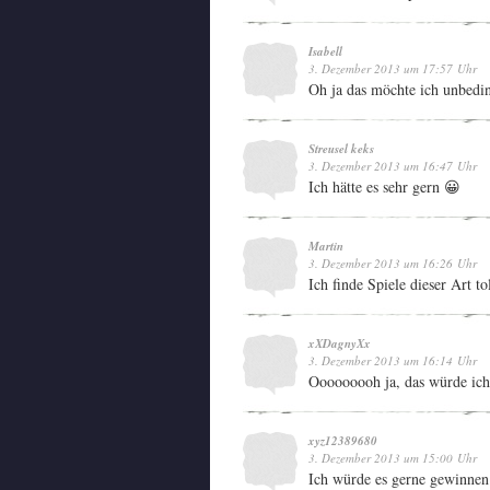
Isabell
3. Dezember 2013 um 17:57 Uhr
Oh ja das möchte ich unbedi
Streusel keks
3. Dezember 2013 um 16:47 Uhr
Ich hätte es sehr gern 😀
Martin
3. Dezember 2013 um 16:26 Uhr
Ich finde Spiele dieser Art tol
xXDagnyXx
3. Dezember 2013 um 16:14 Uhr
Ooooooooh ja, das würde ich
xyz12389680
3. Dezember 2013 um 15:00 Uhr
Ich würde es gerne gewinnen