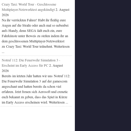
Crazy Taxi: World Tour - Geschlossene
Multiplayer-Netzwerktest angekündigt
2. August
2026
Na ihr verrückten Fahrer! Habt ihr fleißig eure
Augen auf die Straße oder auch mal so nebenbei
aufs Handy, denn SEGA lädt euch ein, eure
Fahrkünste unter Beweis zu stellen indem ihr an
dem geschlossenen Multiplayer-Netzwerktest
zu Crazy Taxi: World Tour teilnehmt. Weiterlesen
...
Notruf 112: Die Feuerwehr Simulation 3 -
Erscheint im Early Access für PC
2. August
2026
Bereits im letzten Jahr hatten wir uns Notruf 112:
Die Feuerwehr Simulation 3 auf der gamescom
angeschaut und hatten bereits da schon viel
erfahren. Jetzt freuen sich Aerosoft und crenetic
euch bekannt zu geben, dass das Spiel in Kürze
im Early Access erscheinen wird. Weiterlesen ...