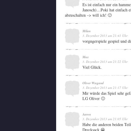
Es ist einfach nur ein hamme
Janosch)…Poki hat einfach e
abzuschalten –> will ich! 🙂
Milan
3. Dezember 2013 um 21:41 Uhr
vorgngerspiele gespiel und d
Max
3. Dezember 2013 um 21:22 Uhr
Viel Glück.
Oliver Wiegand
3. Dezember 2013 um 21:17 Uhr
Mir würde das Spiel sehr gef
LG Oliver 🙂
Aaron
3. Dezember 2013 um 21:05 Uhr
Habe die anderen beiden Teile
Drecksack 😀