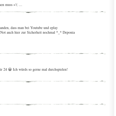
men muss ='( …
standen, dass man bei Youtube und eplay
Not auch hier zur Sicherheit nochmal *_* Deponia
Tür 24 😀 Ich würds so gerne mal durchspielen!