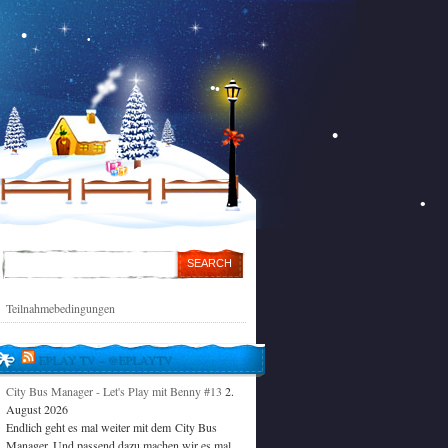
Teilnahmebedingungen
EPLAY TV – @EPLAYTV
City Bus Manager - Let's Play mit Benny #13
2.
August 2026
Endlich geht es mal weiter mit dem City Bus
Manager. Und passend dazu machen wir es mal