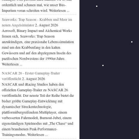
ordentlich und schauen mal, wie unser Bus-
Imperium voran schreiten wird. Weiterlesen ...
Seaworks: Trap Season - Krabben und Meer im
neuen Angelsimulator
2. August 2026
Aerosoft, Binary Impact und Alchemical Works
freuen sich, Seaworks: Trap Season
anzukündigen, eine praxisnahe Lebenssimulation
rund um den Krabbenfang in den kalten
Gewässern und auf den abgelegenen Inseln des
pazifischen Nordwestens der 1990er-Jahre.
Weiterlesen ...
NASCAR 26 - Erster Gameplay-Trailer
veröffentlicht
2. August 2026
NASCAR und iRacing Studios haben den
offiziellen Gameplay-Trailer zu NASCAR 26
veröffentlicht. Der neuste Teil der Reihe bietet die
bisher größte Gameplay-Entwicklung mit
dynamischer Streckentechnologie,
plattformübergreifendem Multiplayer, einem
verbesserten Fahrmodell, Burnout-Jubel, einem
eigenständigen Spielmodus mit „The Chase“ und
einem brandneuen Peak-Performance-
Trainingsmodus. Weiterlesen ...