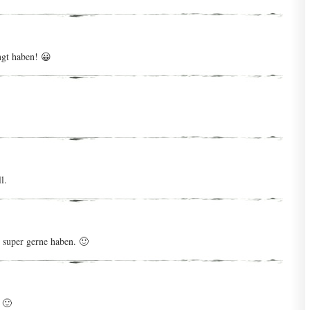
ngt haben! 😀
l.
 super gerne haben. 🙂
 🙂