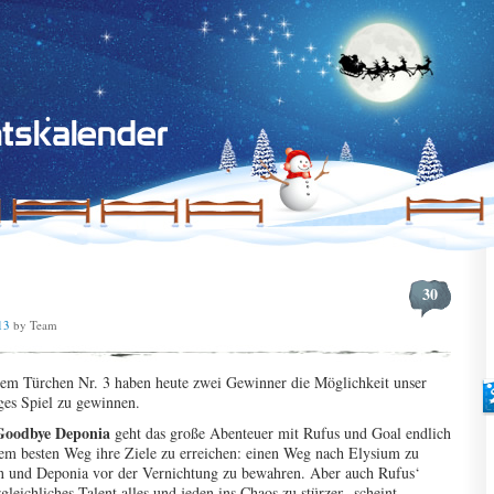
30
13
by Team
em Türchen Nr. 3 haben heute zwei Gewinner die Möglichkeit unser
ges Spiel zu gewinnen.
Goodbye Deponia
geht das große Abenteuer mit Rufus und Goal endlich
em besten Weg ihre Ziele zu erreichen: einen Weg nach Elysium zu
n und Deponia vor der Vernichtung zu bewahren. Aber auch Rufus‘
gleichliches Talent alles und jeden ins Chaos zu stürzen, scheint