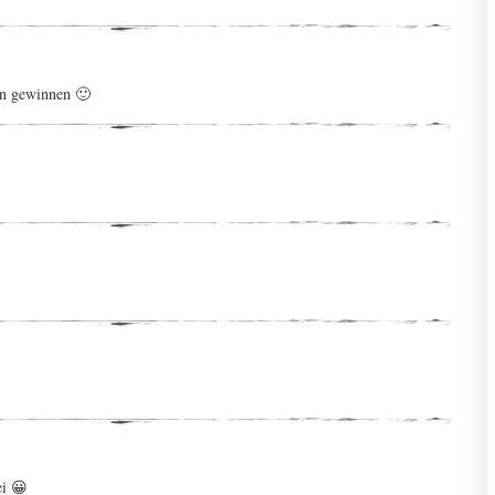
rn gewinnen 🙂
ei 😀