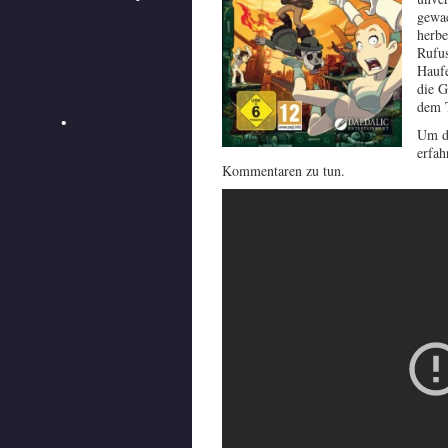
gewac
herbe
Rufus
Haufe
die G
dem T
Um d
erfah
Kommentaren zu tun.