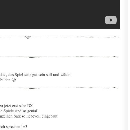
das , das Spiel sehr gut sein soll und wütde
bilden 🙂
o jetzt erst sehe DX
e Spiele sind so genial!
inzelnen Satz so liebevoll eingebaut
isch sprechen! =3