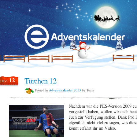
Türchen 12
12
DEZ.
Posted in
Adventskalender 2013
by Team
Nachdem wir die PES-Version 2009 euch
vorgestellt haben, wollen wir euch heu
euch zur Verfügung stellen.
Dank Pro E
eigentlich nicht viel zu sagen, was dies
könnt erfahrt ihr im Video.