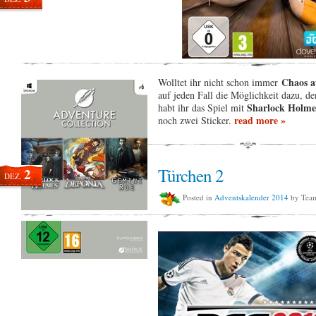
Chaos a
Wolltet ihr nicht schon immer
auf jeden Fall die Möglichkeit dazu, d
Sharlock Holm
habt ihr das Spiel mit
read more »
noch zwei Sticker.
Türchen 2
2
DEZ.
Posted in
Adventskalender 2014
by Tea