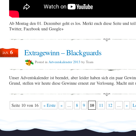
Ab Montag den 01. Dezember geht es los. Merkt euch diese Seite und teil
Twitter, Facebook und Google+
Extragewinn – Blackguards
6
JAN.
Posted in
Adventskalender 2013
by Team
Unser Adventskalender ist beendet, aber leider haben sich ein paar Gewi
Grund, stellen wir heute diese Gewinne erneut zur Verlosung. Macht mi
10
Seite 10 von 16
« Erste
«
...
8
9
11
12
...
»
L