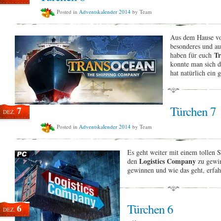
Posted in
Adventskalender 2014
by Team
Aus dem Hause von
besonderes und au
T
haben für euch
konnte man sich d
hat natürlich ein 
Türchen 7
7
DEZ.
Posted in
Adventskalender 2014
by Team
Es geht weiter mit einem tollen S
Logistics Company
den
zu gewin
gewinnen und wie das geht, erfah
Türchen 6
6
DEZ.