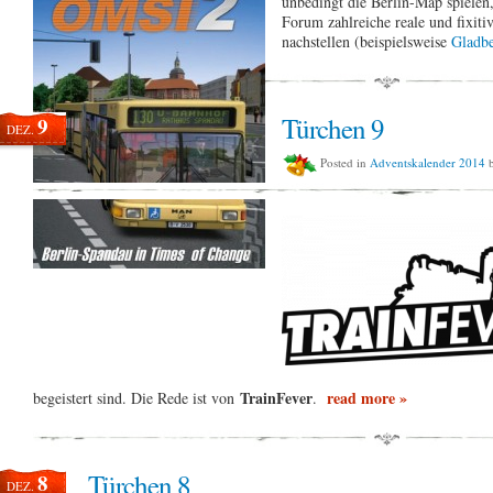
unbedingt die Berlin-Map spielen
Forum zahlreiche reale und fixiti
nachstellen (beispielsweise
Gladb
Türchen 9
9
DEZ.
Posted in
Adventskalender 2014
b
TrainFever
read more »
begeistert sind. Die Rede ist von
.
Türchen 8
8
DEZ.