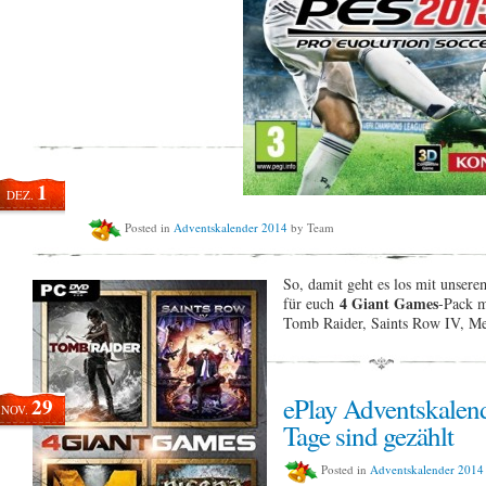
1
DEZ.
Posted in
Adventskalender 2014
by Team
So, damit geht es los mit unser
4 Giant Games
für euch
-Pack m
Tomb Raider, Saints Row IV, Met
ePlay Adventskalen
29
NOV.
Tage sind gezählt
Posted in
Adventskalender 2014