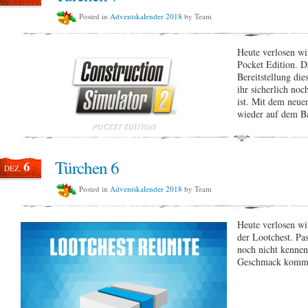
Posted in
Adventskalender 2018
by Team
Heute verlosen w
Pocket Edition. D
Bereitstellung die
ihr sicherlich noc
ist. Mit dem neue
wieder auf dem B
Türchen 6
6
DEZ.
Posted in
Adventskalender 2018
by Team
Heute verlosen wi
der Lootchest. Pas
noch nicht kennen 
Geschmack komme