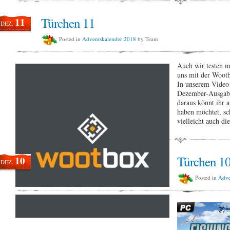
Türchen 11
11
DEZ.
Posted in
Adventskalender 2018
by Team
Auch wir testen 
uns mit der Wootb
In unserem Video 
Dezember-Ausgabe
daraus könnt ihr 
haben möchtet, sc
vielleicht auch d
Türchen 1
10
DEZ.
Posted in
Adve