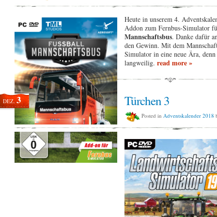
Heute in unserem 4. Adventskalen
Addon zum Fernbus-Simulator f
Mannschaftsbus
. Danke dafür an
den Gewinn. Mit dem Mannschafts
Simulator in eine neue Ära, denn
read more »
langweilig.
Türchen 3
3
DEZ.
Posted in
Adventskalender 2018