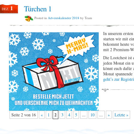
Türchen 1
1
DEZ.
Posted in
Adventskalender 2018
by Team
In unserem ersten
starten wir mit e
bekommt heute vo
mit 2 Premium-We
Die Lootchest ist
jeden Monat ein u
könnt euch dafür 
Monat spannende
geht’s zur Registr
2
Seite 2 von 16
«
1
3
4
5
...
10
...
»
Letzte »